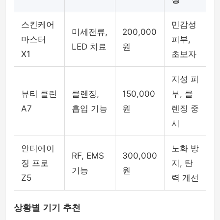
스킨케어
민감성
미세전류,
200,000
마스터
피부,
LED 치료
원
X1
초보자
지성 피
뷰티 클린
클렌징,
150,000
부, 클
A7
흡입 기능
원
렌징 중
시
안티에이
노화 방
RF, EMS
300,000
징 프로
지, 탄
기능
원
Z5
력 개선
상황별 기기 추천