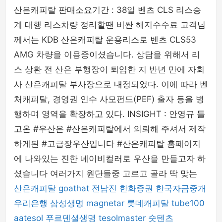
산은캐피탈 판매소요기간 : 38일 벤츠 CLS 리스승
계 대행 리스차량 정리할땐 비싼 해지수수료 고객님
께서는 KDB 산은캐피탈 운용리스로 벤츠 CLS53
AMG 차량을 이용중이셨습니다. 상담을 위해서 리
스 상환 전 산은 부행장이 퇴임한 지 반년 만에 자회
사 산은캐피탈 부사장으로 내정되었다. 이에 따라 벤
처캐피탈, 경영권 인수 사모펀드(PEF) 출자 등을 병
행하며 영역을 확장하고 있다. INSIGHT : 안영규 들
고온 #우산은 #산은캐피탈에서 의뢰해 주셔서 제작
하게된 #고급장우산입니다 #산은캐피탈 홈페이지
에 나와있는 진한 네이비컬러로 우산을 만들고자 하
셨습니다 여러가지 원단들중 고르고 골라 딱 맞는
산은캐피탈
goathat
전남진
한화증권
한국자금중개
우리은행
삼성생명
magnetar
롯데캐피탈
tube100
aatesol
푸르덴셜생명
tesolmaster
숏텐츠