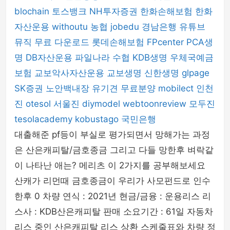
blochain
토스뱅크
NH투자증권
한화손해보험
한화
자산운용
withoutu
농협
jobedu
경남은행
유튜브
뮤직
무료 다운로드
롯데손해보험
FPcenter
PCA생
명
DB자산운용
파일나라
수협
KDB생명
우체국예금
보험
교보악사자산운용
교보생명
신한생명
glpage
SK증권
노안백내장
유기견 무료분양
mobilect
인천
진
otesol
서울진
diymodel
webtoonreview
모두진
tesolacademy
kobustago
국민은행
대출해준 pf등이 부실로 평가되면서 망해가는 과정
은 산은캐피탈/금호종금 그리고 다들 망한후 벼락같
이 나타난 애는? 메리츠 이 2가지를 공부해보세요
산캐가 리먼때 금호종금이 우리가 사모펀드로 인수
한후 0 차량 연식 : 2021년 현금/금융 : 운용리스 리
스사 : KDB산은캐피탈 판매 소요기간 : 61일 자동차
리스 중인 산은캐피탈 리스 상환 스케줄표와 차량 정