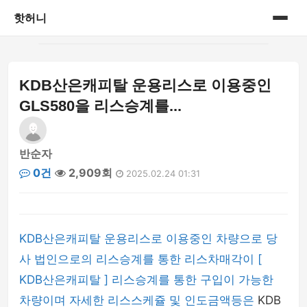
핫허니
홈
KDB산은캐피탈 운용리스로 이용중인
게시판
GLS580을 리스승계를...
반순자
0건
2,909회
2025.02.24 01:31
KDB산은캐피탈 운용리스로 이용중인 차량으로 당
사 법인으로의 리스승계를 통한 리스차매각이 [
KDB산은캐피탈 ] 리스승계를 통한 구입이 가능한
차량이며 자세한 리스스케쥴 및 인도금액등은
KDB