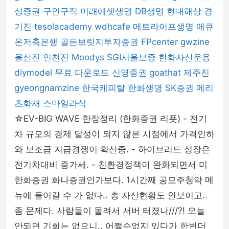
성증권
구인구직
미래에셋생명
DB생명
현대해상
경
기진
tesolacademy
wdhcafe
메트라이프생명
애큐
온저축은행
골든브릿지투자증권
FPcenter
gwzine
울산진
인천진
Moodys
SGI서울보증
한화자산운용
diymodel
무료 다운로드
신영증권
goathat
제주진
gyeongnamzine
한국캐피탈
한화생명
SK증권
메리
츠화재
스마일라식
☆EV-BIG WAVE 한장정리 (한화증권 리폿) - 전기
차 규모의 경제 달성이 되지 않은 시점에서 가격인하
와 보조급 지급경쟁이 확산중. - 하이브리드 성장은
전기차대비 증가세. - 친환경정책이 완화되면서 미
한화증권 화나증권인가보다. 1시간째 공모주청약 메
뉴에 들어갈 수 가 없다.. 총 자산현황도 안보이고..
좀 문제다. 사람들이 몰려서 서버 터졌나///?! 오늘
안되면 기회는 없으니.. 어쩔수없지 있다가 한번더