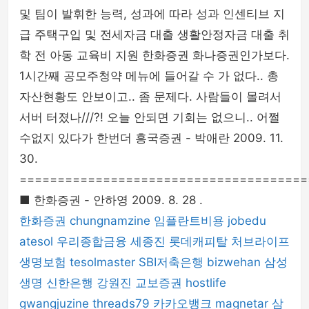
및 팀이 발휘한 능력, 성과에 따라 성과 인센티브 지
급 주택구입 및 전세자금 대출 생활안정자금 대출 취
학 전 아동 교육비 지원 한화증권 화나증권인가보다.
1시간째 공모주청약 메뉴에 들어갈 수 가 없다.. 총
자산현황도 안보이고.. 좀 문제다. 사람들이 몰려서
서버 터졌나///?! 오늘 안되면 기회는 없으니.. 어쩔
수없지 있다가 한번더 흥국증권 - 박애란 2009. 11.
30.
======================================
■ 한화증권 - 안하영 2009. 8. 28 .
한화증권
chungnamzine
임플란트비용
jobedu
atesol
우리종합금융
세종진
롯데캐피탈
처브라이프
생명보험
tesolmaster
SBI저축은행
bizwehan
삼성
생명
신한은행
강원진
교보증권
hostlife
gwangjuzine
threads79
카카오뱅크
magnetar
삼